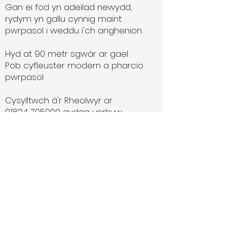
Gan ei fod yn adeilad newydd,
rydym yn gallu cynnig maint
pwrpasol i weddu i'ch anghenion.
Hyd at 90 metr sgwâr ar gael
Pob cyfleuster modern a pharcio
pwrpasol
Cysylltwch â'r Rheolwyr ar
01824 705000
gydag unrhyw
ymholiadau
All Rights Reserved | Ruthin Farmers
Auction Co Ltd ©