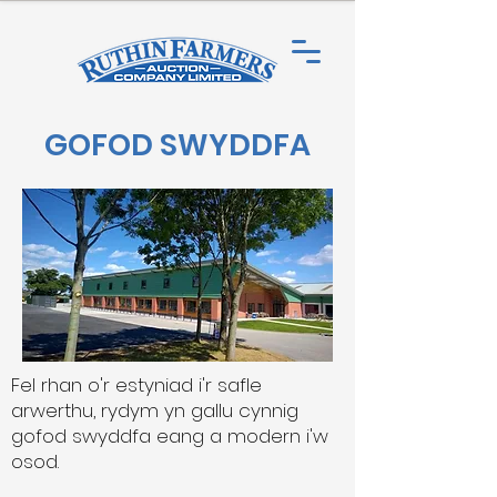
GOFOD SWYDDFA
Fel rhan o'r estyniad i'r safle
arwerthu, rydym yn gallu cynnig
gofod swyddfa eang a modern i'w
osod.