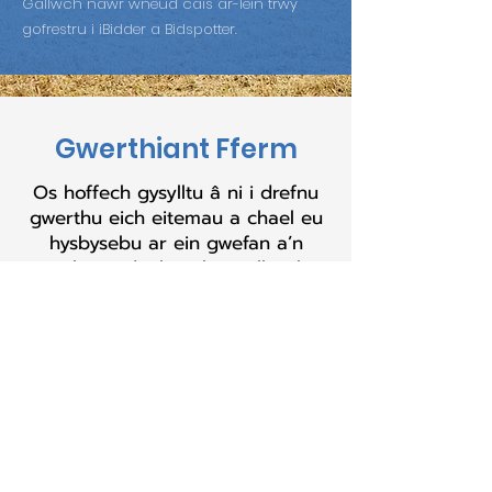
Gallwch nawr wneud cais ar-lein trwy
gofrestru i iBidder a Bidspotter.
Gwerthiant Fferm
Os hoffech gysylltu â ni i drefnu
gwerthu eich eitemau a chael eu
hysbysebu ar ein gwefan a’n
sianeli cymdeithasol, cysylltwch â
Sion Owens ar
01824 705000