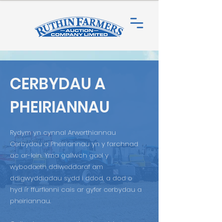
CERBYDAU A
PHEIRIANNAU
Rydym yn cynnal Arwerthiannau
Cerbydau a Pheiriannau yn y farchnad
ac ar-lein. Yma gallwch gael y
wybodaeth ddiweddaraf am
ddigwyddiadau sydd i ddod, a dod o
hyd i'r ffurflenni cais ar gyfer cerbydau a
pheiriannau.