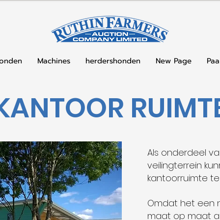
honden
Machines
herdershonden
New Page
Paa
KANTOOR RUIMT
Als onderdeel va
veilingterrein k
kantoorruimte te
Omdat het een n
maat op maat a