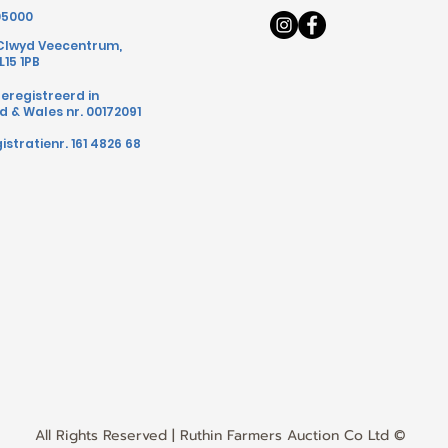
05000
 Clwyd Veecentrum,
L15 1PB
geregistreerd in
 & Wales nr. 00172091
stratienr. 161 4826 68
All Rights Reserved | Ruthin Farmers Auction Co Ltd ©