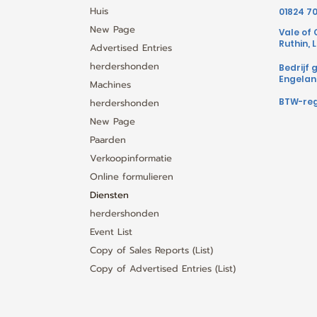
Huis
01824 7
New Page
Vale of
Ruthin, L
Advertised Entries
herdershonden
Bedrijf 
Engeland
Machines
BTW-regi
herdershonden
New Page
Paarden
Verkoopinformatie
Online formulieren
Diensten
herdershonden
Event List
Copy of Sales Reports (List)
Copy of Advertised Entries (List)